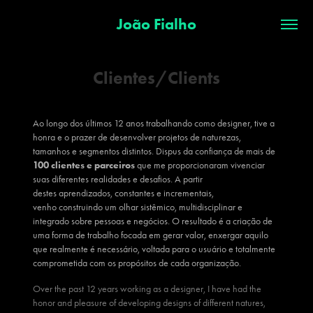
João Fialho
Clientes/Clients
Ao longo dos últimos 12 anos trabalhando como designer, tive a
honra e o prazer de desenvolver projetos de naturezas,
tamanhos e segmentos distintos. Dispus da confiança de mais de
100 clientes e parceiros
que me proporcionaram vivenciar
suas diferentes realidades e desafios. A partir
destes aprendizados, constantes e incrementais,
venho construindo um olhar sistêmico, multidisciplinar e
integ
rado sobre pessoas e negócios. O r
esultado é a criação de
uma forma de trabalho focada em gerar valor, enxergar aquilo
que realmente é necessário, voltada para o usuário e totalmente
comprometida com os propósitos de cada organização.
Over the past 12 years working as a designer, I have had the
honor and pleasure of developing designs of different natures,