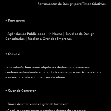
Ferramentas de Design para Times Criativos
+ Para quem
- Agências de Publicidade | In House | Estúdios de Design |
Consultorias | Médias e Grandes Empresas
+ O que é
Esta solução tem como objetivo estruturar os processos
criativos entendendo criatividade como um exercício coletivo
e associativo de confluências de ideias.
+ Quando Contratar
- Times desmotivados e grande turnover;
- Conflitos entre áreas e equipes dentro da empresa;