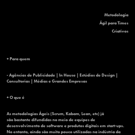
Metodologia
Ágil para Times
Criativos
+ Para quem
- Agências de Publicidade | In House | Estúdios de Design |
Consultorias | Médias e Grandes Empresas
+ O que é
As metodologias Ágeis (Scrum, Kabam, Lean, etc) já
são bastante difundidas no meio de equipes de
desenvolvimento de software e produtos digitais em start-ups.
No entanto, ainda são muito pouco utilizadas na indústria da