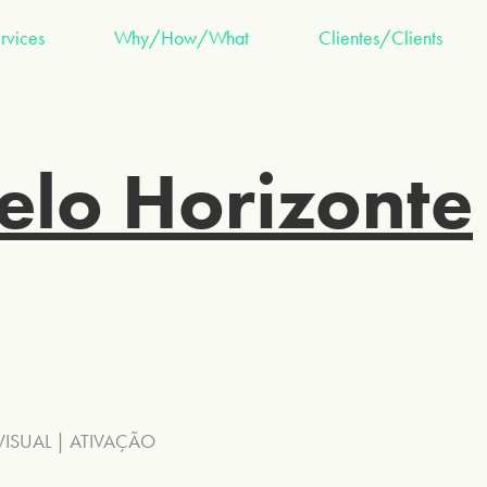
rvices
Why/How/What
Clientes/Clients
elo Horizonte
VISUAL | ATIVAÇÃO